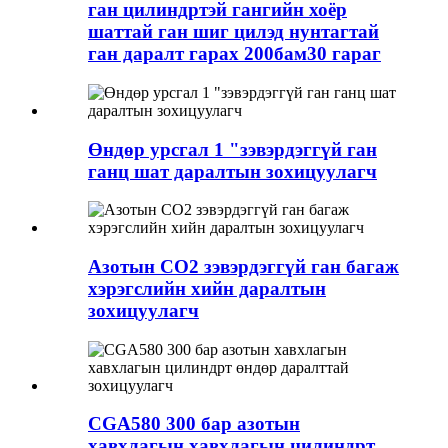
ган цилиндртэй гангийн хоёр
шаттай ган шиг цилэд нунтагтай
ган даралт гарах 200бам30 гараг
Өндөр урсгал 1 "зэвэрдэггүй ган
ганц шат даралтын зохицуулагч
Азотын CO2 зэвэрдэггүй ган багаж
хэрэгслийн хийн даралтын
зохицуулагч
CGA580 300 бар азотын
хавхлагын хавхлагын цилиндрт