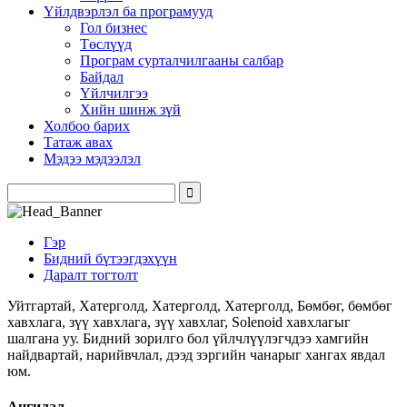
Үйлдвэрлэл ба програмууд
Гол бизнес
Төслүүд
Програм сурталчилгааны салбар
Байдал
Үйлчилгээ
Хийн шинж зүй
Холбоо барих
Татаж авах
Мэдээ мэдээлэл
Гэр
Бидний бүтээгдэхүүн
Даралт тогтолт
Уйтгартай, Хатерголд, Хатерголд, Хатерголд, Бөмбөг, бөмбөг
хавхлага, зүү хавхлага, зүү хавхлаг, Solenoid хавхлагыг
шалгана уу. Бидний зорилго бол үйлчлүүлэгчдээ хамгийн
найдвартай, нарийвчлал, дээд зэргийн чанарыг хангах явдал
юм.
Ангилал