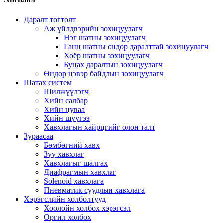
Даралт тогтолт
Аж үйлдвэрийн зохицуулагч
Нэг шатны зохицуулагч
Ганц шатны өндөр даралттай зохицуулагч
Хоёр шатны зохицуулагч
Буцах даралтын зохицуулагч
Өндөр цэвэр байдлын зохицуулагч
Шатах систем
Шилжүүлэгч
Хийн салбар
Хийн цуваа
Хийн шүүгээ
Хавхлагын хайрцгийг олон талт
Зураасаа
Бөмбөгний хавх
Зүү хавхлаг
Хавхлагыг шалгах
Диафрагмын хавхлаг
Solenoid хавхлага
Пневматик суудлын хавхлага
Хэрэгслийн холболтууд
Хоолойн холбох хэрэгсэл
Оргил холбох