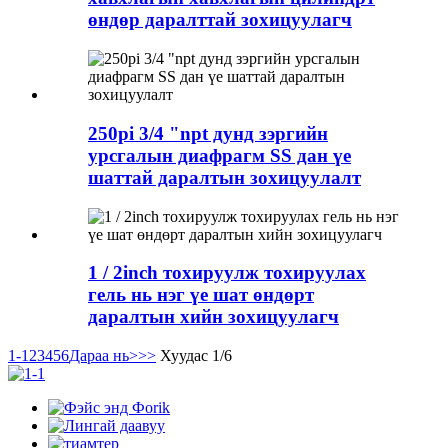
өндөр даралттай зохицуулагч
250pi 3/4 "npt дунд зэргийн
урсгалын диафрагм SS дан үе
шаттай даралтын зохицуулалт
1 / 2inch тохируулж тохируулах
гель нь нэг үе шат өндөрт
даралтын хийн зохицуулагч
1-1
2
3
4
5
6
Дараа нь>
>>
Хуудас 1/6