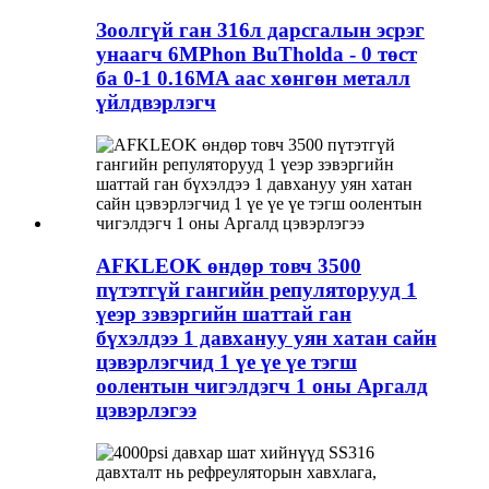
Зоолгүй ган 316л дарсгалын эсрэг
унаагч 6MPhon BuTholda - 0 төст
ба 0-1 0.16MA аас хөнгөн металл
үйлдвэрлэгч
AFKLEOK өндөр товч 3500
пүтэтгүй гангийн репуляторууд 1
үеэр зэвэргийн шаттай ган
бүхэлдээ 1 давхануу уян хатан сайн
цэвэрлэгчид 1 үе үе үе тэгш
оолентын чигэлдэгч 1 оны Аргалд
цэвэрлэгээ