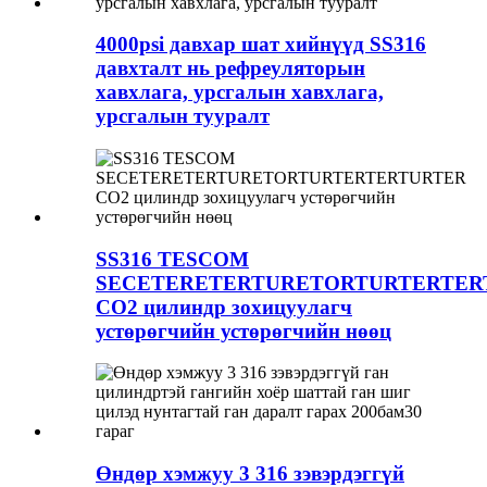
4000psi давхар шат хийнүүд SS316
давхталт нь рефреуляторын
хавхлага, урсгалын хавхлага,
урсгалын тууралт
SS316 TESCOM
SECETERETERTURETORTURTERTER
CO2 цилиндр зохицуулагч
устөрөгчийн устөрөгчийн нөөц
Өндөр хэмжуу 3 316 зэвэрдэггүй