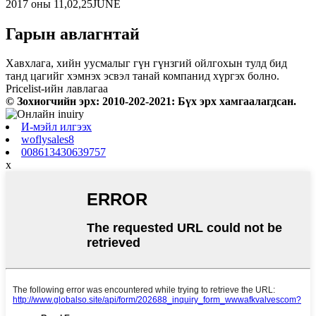
2017 оны 11,02,25JUNE
Гарын авлагнтай
Хавхлага, хийн уусмалыг гүн гүнзгий ойлгохын тулд бид
танд цагийг хэмнэх эсвэл танай компанид хүргэх болно.
Pricelist-ийн лавлагаа
© Зохиогчийн эрх: 2010-202-2021: Бүх эрх хамгаалагдсан.
И-мэйл илгээх
woflysales8
008613430639757
x