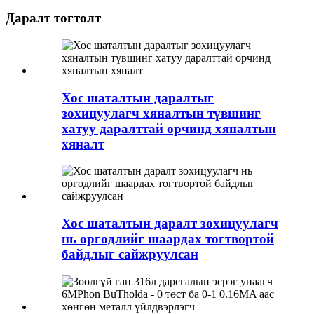
Даралт тогтолт
Хос шаталтын даралтыг
зохицуулагч хяналтын түвшинг
хатуу даралттай орчинд хяналтын
хяналт
Хос шаталтын даралт зохицуулагч
нь өргөдлийг шаардах тогтвортой
байдлыг сайжруулсан