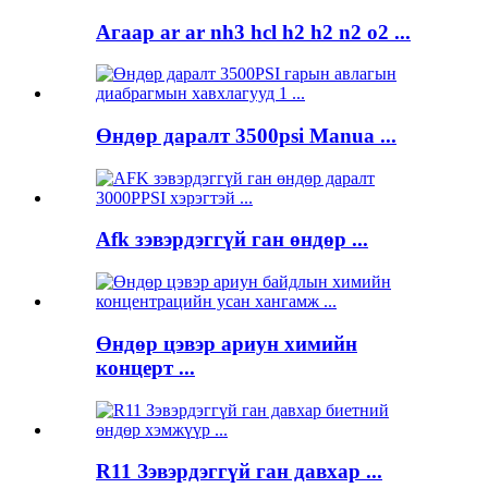
Агаар ar ar nh3 hcl h2 h2 n2 o2 ...
Өндөр даралт 3500psi Manua ...
Afk зэвэрдэггүй ган өндөр ...
Өндөр цэвэр ариун химийн
концерт ...
R11 Зэвэрдэггүй ган давхар ...