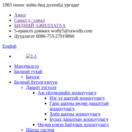
1983 оноос хойш бид дэлхийд ургадаг
Ажил
Санал д / санал
БИДНИЙ АЖИЛЛАГАА
5-opances дэмжих
wofly5@szwofly.com
Дуудлагат
0086-755-27919860
English
Мэндчилгээ
Бидний тухай
Бичлэг
Бидний бүтээгдэхүүн
Даралт тогтолт
Аж үйлдвэрийн зохицуулагч
Нэг үе шаттай зохицуулагч
Ганц шатны өндөр даралттай
зохицуулагч
Хоёр шатны зохицуулагч
Буцах даралтын зохицуулагч
Өндөр цэвэр байдлын зохицуулагч
Шатах систем