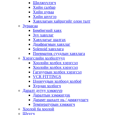
Шилжүүлэгч
Хийн салбар
Хийн цуваа
Хийн шүүгээ
Хавхлагын хайрцгийг олон талт
Зураасаа
Бөмбөгний хавх
Зүү хавхлаг
Хавхлагыг шалгах
Диафрагмын хавхлаг
Solenoid хавхлага
Пневматик суудлын хавхлага
Хэрэгслийн холболтууд
Хоолойн холбох хэрэгсэл
Хоолойн холбох хэрэгсэл
Гагнуурын холбох хэрэгсэл
VCR FITTINGS
Цоонуудын холбоод холбоё
Хурдан холбогч
Даралт дутуу хэмжүүр
Даралтын хэмжигдэх
Дарамт шахалт нь / дамжуулагч
Температурын хэмжигч
Хоолой ба хоолой
Шүүгч