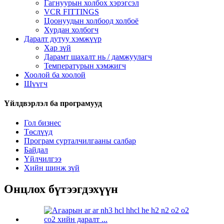
Гагнуурын холбох хэрэгсэл
VCR FITTINGS
Цоонуудын холбоод холбоё
Хурдан холбогч
Даралт дутуу хэмжүүр
Хар зүй
Дарамт шахалт нь / дамжуулагч
Температурын хэмжигч
Хоолой ба хоолой
Шүүгч
Үйлдвэрлэл ба програмууд
Гол бизнес
Төслүүд
Програм сурталчилгааны салбар
Байдал
Үйлчилгээ
Хийн шинж зүй
Онцлох бүтээгдэхүүн