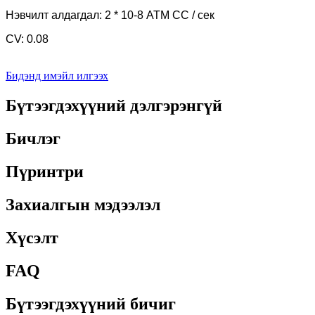
Нэвчилт алдагдал: 2 * 10-8 ATM CC / сек
CV: 0.08
Бидэнд имэйл илгээх
Бүтээгдэхүүний дэлгэрэнгүй
Бичлэг
Пүринтри
Захиалгын мэдээлэл
Хүсэлт
FAQ
Бүтээгдэхүүний бичиг