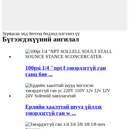
Зурвасаа энд бичээд бидэнд илгээнэ үү
Бүтээгдэхүүний ангилал
100psi 1/4 "npt f зэвэрдэггүй ган
ганц бие ...
Ердийн хаалттай шууд үйлдэх
зэвэрдэггүй ган w ...