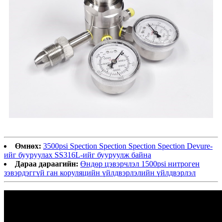
Өмнөх:
3500psi Spection Spection Spection Spection Devure-
ийг бууруулах SS316L-ийг бууруулж байна
Дараа дараагийн:
Өндөр цэвэрчлэл 1500psi нитроген
зэвэрдэггүй ган коруляцийн үйлдвэрлэлийн үйлдвэрлэл