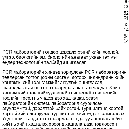
30
C
52
RH
63
14
64
14
PCR лабораторийн өндөр цэвэрлэгээний хийн хоолой,
үлгэр, биологийн эм, биологийн анагаах ухаан гэх мэт
өндөр технологийн талбайд ашигладаг.
PCR лабораторийн хийцэд зориулсан PCR лабораторийн
төвлөрсөн тогтолцооны систем, доторх цилиндрийн хийн
хангамж, хийн хангамжийг аюулгүй ашиглахад
шаардлагатай өөр өөр шаардлага хангаж чаддаг. Хийн
хангамжийн төв нийлүүлэлтийн системийн системийн
төслийн төсөл нь үндсэндээ хадгалдаг, эсвэл
лабораторийн систем, лабораторид суурилсан
агууламжтай, даралттай байх ёстой. Туршилтанд хортой,
хортой хий ялгаруулж, туршилтын хийнүүдээс хамгаалах.
Үндэсний стандартын шаардлагын дагуу ашигласан бүх
хий нь хийн хадгалах өрөөнд хадгалагдаж, төвлөрсөн