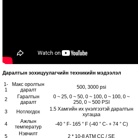
Даралтын зохицуулагчийн техникийн мэдээлэл
1-
Макс оролтын
500, 3000 psi
1
даралт
Гаралтын
0 ~ 25, 0 ~ 50, 0 ~ 100, 0 ~ 100, 0 ~
2
даралт
250, 0 ~ 500 PSI
1.5 Хамгийн их үнэлгээтэй даралтын
3
Нотлогдох
хугацаа
Ажлын
4
-40 ° F- 165 ° F (-40 ° C- + 74 ° C)
температур
Нэвчилт
5
2 * 10-8 ATM CC / SE