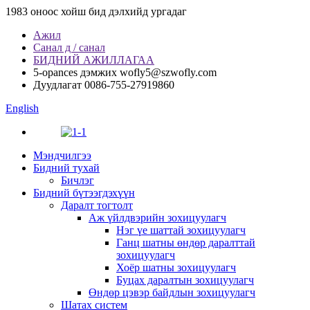
1983 оноос хойш бид дэлхийд ургадаг
Ажил
Санал д / санал
БИДНИЙ АЖИЛЛАГАА
5-opances дэмжих
wofly5@szwofly.com
Дуудлагат
0086-755-27919860
English
Мэндчилгээ
Бидний тухай
Бичлэг
Бидний бүтээгдэхүүн
Даралт тогтолт
Аж үйлдвэрийн зохицуулагч
Нэг үе шаттай зохицуулагч
Ганц шатны өндөр даралттай
зохицуулагч
Хоёр шатны зохицуулагч
Буцах даралтын зохицуулагч
Өндөр цэвэр байдлын зохицуулагч
Шатах систем