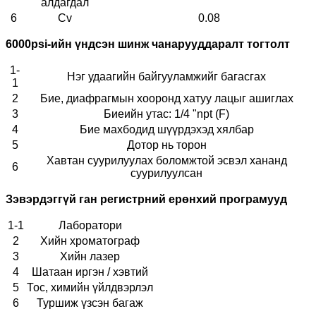
алдагдал
6
Cv
0.08
6000psi-ийн үндсэн шинж чанарууд
даралт тогтолт
1-
Нэг удаагийн байгууламжийг багасгах
1
2
Бие, диафрагмын хооронд хатуу лацыг ашиглах
3
Биеийн утас: 1/4 "npt (F)
4
Бие махбодид шүүрдэхэд хялбар
5
Дотор нь торон
Хавтан суурилуулах боломжтой эсвэл хананд
6
суурилуулсан
Зэвэрдэггүй ган регистрний ерөнхий програмууд
1-1
Лаборатори
2
Хийн хроматограф
3
Хийн лазер
4
Шатаан иргэн / хэвтий
5
Тос, химийн үйлдвэрлэл
6
Туршиж үзсэн багаж