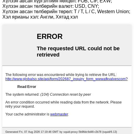
Хүлээн авсан хүргэлтийн нөхцөл: FOB, CIF, EXW;
Хүлээн авсан төлбөрийн валют: USD, CNY;
Хүлээн авсан төлбөрийн төрөл: T / T, L / C, Western Union;
Хэл ярианы хэл: Англи, Хятад хэл