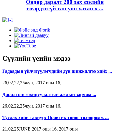
Өндөр даралт 200 зах зээлийн
зэвэрдэггүй ган уян хатан х ...
Сүүлийн үеийн мэдээ
Гадаадын үйлчлүүлэгчдийн дүн шинжилгээ хийх ...
26,02,22,25жун, 2017 оны 16,
Даралтын зохицуулалтын ажлын зарчим ...
26,02,22,25жун, 2017 оны 16,
Туслах хийн тавиур: Практик тоног төхөөрөмж ...
21,02,25JUNE 2017 оны 16, 2017 оны