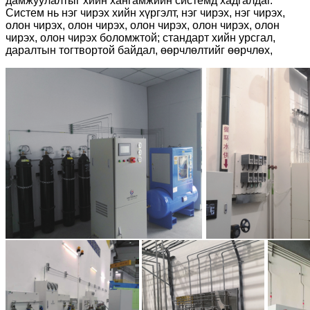
дамжуулалтыг хийн хангамжийн системд хадгалдаг.
Систем нь нэг чирэх хийн хүргэлт, нэг чирэх, нэг чирэх,
олон чирэх, олон чирэх, олон чирэх, олон чирэх, олон
чирэх, олон чирэх боломжтой; стандарт хийн урсгал,
даралтын тогтвортой байдал, өөрчлөлтийг өөрчлөх,