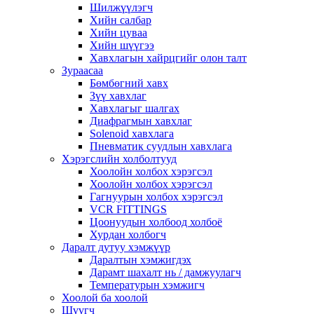
Шилжүүлэгч
Хийн салбар
Хийн цуваа
Хийн шүүгээ
Хавхлагын хайрцгийг олон талт
Зураасаа
Бөмбөгний хавх
Зүү хавхлаг
Хавхлагыг шалгах
Диафрагмын хавхлаг
Solenoid хавхлага
Пневматик суудлын хавхлага
Хэрэгслийн холболтууд
Хоолойн холбох хэрэгсэл
Хоолойн холбох хэрэгсэл
Гагнуурын холбох хэрэгсэл
VCR FITTINGS
Цоонуудын холбоод холбоё
Хурдан холбогч
Даралт дутуу хэмжүүр
Даралтын хэмжигдэх
Дарамт шахалт нь / дамжуулагч
Температурын хэмжигч
Хоолой ба хоолой
Шүүгч