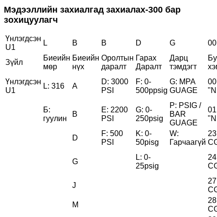
Мэдээллийн захиалгад захиалах-300 бар
зохицуулагч
Үнлэгдсэн
L
B
B
D
G
00
U1
Биеийн
Биеийн
Оролтын
Гарах
Дарц
Бу
Зүйл
мөр
нүх
даралт
Даралт
тэмдэгт
хэ
Үнлэгдсэн
D: 3000
F: 0-
G: MPA
00
L: 316
A
U1
PSI
500ppsig
GUAGE
"N
P: PSIG /
Б:
E: 2200
G: 0-
01
B
BAR
гуулин
PSI
250psig
"N
GUAGE
F: 500
K: 0-
W:
23
D
PSI
50pisg
Гарчаагүй
C
L: 0-
24
G
25psig
C
27
J
C
28
M
C