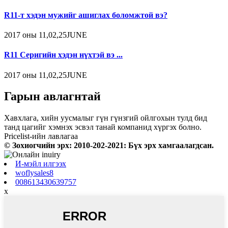
R11-т хэдэн мужийг ашиглах боломжтой вэ?
2017 оны 11,02,25JUNE
R11 Серигийн хэдэн нүхтэй вэ ...
2017 оны 11,02,25JUNE
Гарын авлагнтай
Хавхлага, хийн уусмалыг гүн гүнзгий ойлгохын тулд бид
танд цагийг хэмнэх эсвэл танай компанид хүргэх болно.
Pricelist-ийн лавлагаа
© Зохиогчийн эрх: 2010-202-2021: Бүх эрх хамгаалагдсан.
И-мэйл илгээх
woflysales8
008613430639757
x