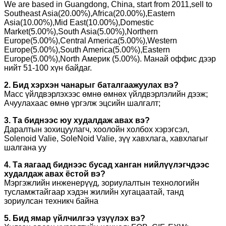
We are based in Guangdong, China, start from 2011,sell to
Southeast Asia(20.00%),Africa(20.00%),Eastern
Asia(10.00%),Mid East(10.00%),Domestic
Market(5.00%),South Asia(5.00%),Northern
Europe(5.00%),Central America(5.00%),Western
Europe(5.00%),South America(5.00%),Eastern
Europe(5.00%),North Америк (5.00%). Манай оффис дээр
нийт 51-100 хүн байдаг.
2. Бид хэрхэн чанарыг баталгаажуулах вэ?
Масс үйлдвэрлэхээс өмнө өмнөх үйлдвэрлэлийн дээж;
Ачуулахаас өмнө үргэлж эцсийн шалгалт;
3. Та биднээс юу худалдаж авах вэ?
Даралтын зохицуулагч, хоолойн холбох хэрэгсэл,
Solenoid Valie, SoleNoid Valie, зүү хавхлага, хавхлагыг
шалгана уу
4. Та яагаад биднээс бусад ханган нийлүүлэгчдээс
худалдаж авах ёстой вэ?
Мэргэжлийн инженерүүд, зориулалтын технологийн
тусламжтайгаар хэдэн жилийн хугацаатай, танд
зориулсан техникч байна
5. Бид ямар үйлчилгээ үзүүлэх вэ?