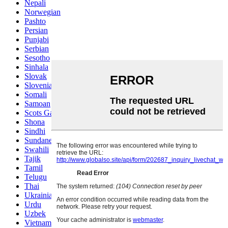
Nepali
Norwegian
Pashto
Persian
Punjabi
Serbian
Sesotho
Sinhala
Slovak
Slovenian
Somali
Samoan
Scots Gaelic
Shona
Sindhi
Sundanese
Swahili
Tajik
Tamil
Telugu
Thai
Ukrainian
Urdu
Uzbek
Vietnamese