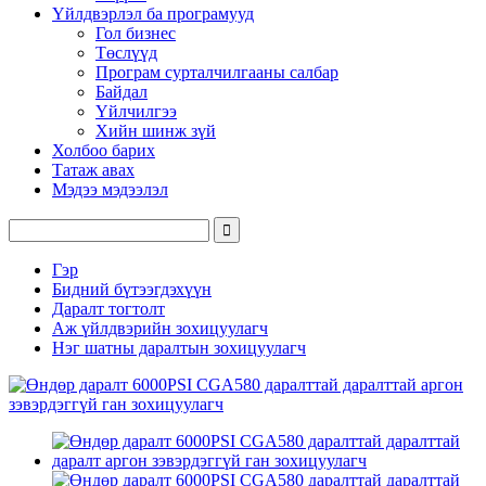
Үйлдвэрлэл ба програмууд
Гол бизнес
Төслүүд
Програм сурталчилгааны салбар
Байдал
Үйлчилгээ
Хийн шинж зүй
Холбоо барих
Татаж авах
Мэдээ мэдээлэл
Гэр
Бидний бүтээгдэхүүн
Даралт тогтолт
Аж үйлдвэрийн зохицуулагч
Нэг шатны даралтын зохицуулагч