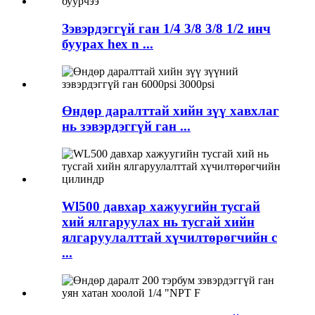
Зэвэрдэггүй ган 1/4 3/8 3/8 1/2 инч
буурах hex n ...
Өндөр даралттай хийн зүү хавхлаг
нь зэвэрдэггүй ган ...
Wl500 давхар хажуугийн тусгай
хий ялгаруулах нь тусгай хийн
ялгаруулалттай хүчилтөрөгчийн c
...