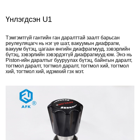
Үнлэгдсэн U1
Тэмгэмтгүй гантийн ган даралттай заалт барьсан
реулеуляцагч нь нэг үе шат, вакуумын диафрагм,
вакуум бүтэц, цагаан өнгийн диафрагмууд, зэвэрлийн
бүтэц, зэвэрлийн зэвэрдэггүй диафрагмууд юм. Энэ нь
Piston-ийн даралтыг бууруулах бүтэц, байнгын даралт,
тогтмол даралт, тогтмол даралт, тогтмол хий, тогтмол
хий, тогтмол хий, идэмхий гэх мэт.